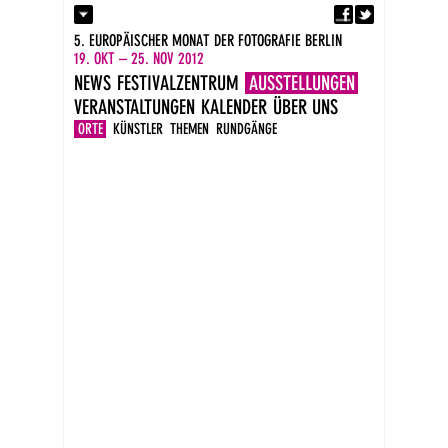
Fa
Kontakt
5. EUROPÄISCHER MONAT DER FOTOGRAFIE BERLIN
Presse
19. OKT – 25. NOV 2012
Kataloge
NEWS
FESTIVALZENTRUM
AUSSTELLUNGEN
Impressum
VERANSTALTUNGEN
KALENDER
ÜBER UNS
DE
EN
ORTE
KÜNSTLER
THEMEN
RUNDGÄNGE