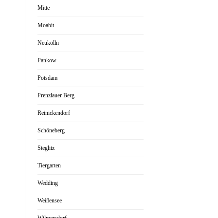
Mitte
Moabit
Neukölln
Pankow
Potsdam
Prenzlauer Berg
Reinickendorf
Schöneberg
Steglitz
Tiergarten
Wedding
Weißensee