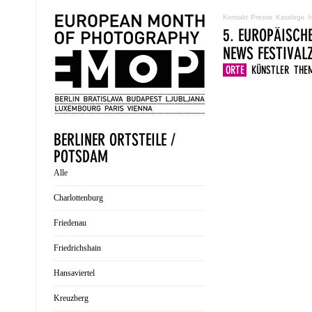
Kontakt
Presse
Kataloge
I
5. EUROPÄISCH
NEWS
FESTIVA
ORTE
KÜNSTLER
THE
BERLINER ORTSTEILE /
POTSDAM
Alle
Charlottenburg
Friedenau
Friedrichshain
Hansaviertel
Kreuzberg