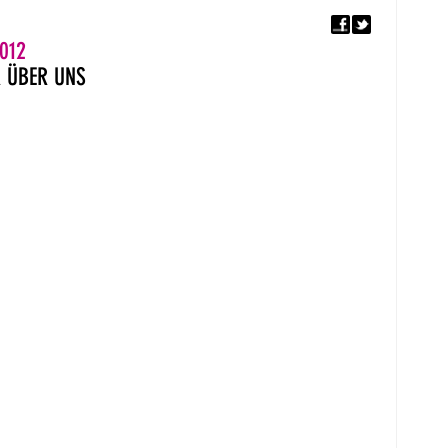
F
5. EUROPÄISCHER MON
012
R
ÜBER UNS