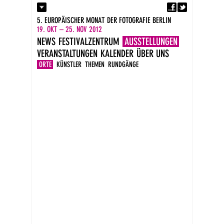
Fa
Kontakt
5. EUROPÄISCHER MONAT DER FOTOGRAFIE BERLIN
Presse
19. OKT – 25. NOV 2012
Kataloge
NEWS
FESTIVALZENTRUM
AUSSTELLUNGEN
Impressum
VERANSTALTUNGEN
KALENDER
ÜBER UNS
DE
EN
ORTE
KÜNSTLER
THEMEN
RUNDGÄNGE