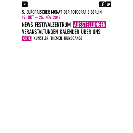
Fa
Kontakt
5. EUROPÄISCHER MONAT DER FOTOGRAFIE BERLIN
Presse
19. OKT – 25. NOV 2012
Kataloge
NEWS
FESTIVALZENTRUM
AUSSTELLUNGEN
Impressum
VERANSTALTUNGEN
KALENDER
ÜBER UNS
DE
EN
ORTE
KÜNSTLER
THEMEN
RUNDGÄNGE