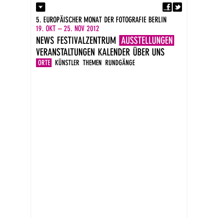
Fa
Kontakt
5. EUROPÄISCHER MONAT DER FOTOGRAFIE BERLIN
Presse
19. OKT – 25. NOV 2012
Kataloge
NEWS
FESTIVALZENTRUM
AUSSTELLUNGEN
Impressum
VERANSTALTUNGEN
KALENDER
ÜBER UNS
DE
EN
ORTE
KÜNSTLER
THEMEN
RUNDGÄNGE