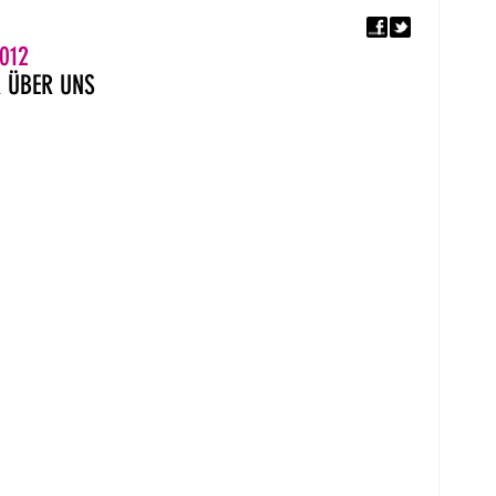
F
5. EUROPÄISCHER MON
012
R
ÜBER UNS