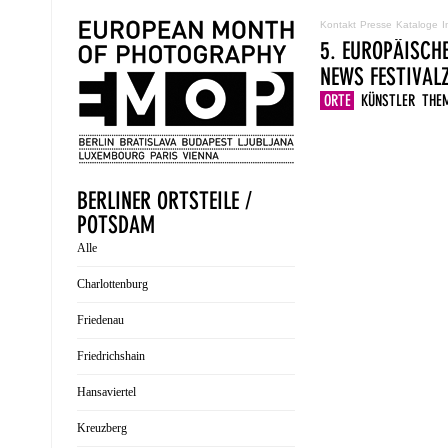
Kontakt
Presse
Kataloge
I
5. EUROPÄISCH
NEWS
FESTIVA
ORTE
KÜNSTLER
THE
BERLINER ORTSTEILE /
POTSDAM
Alle
Charlottenburg
Friedenau
Friedrichshain
Hansaviertel
Kreuzberg