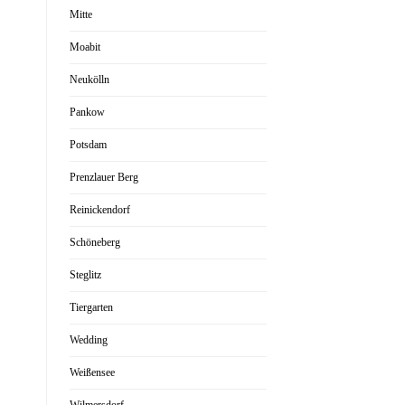
Mitte
Moabit
Neukölln
Pankow
Potsdam
Prenzlauer Berg
Reinickendorf
Schöneberg
Steglitz
Tiergarten
Wedding
Weißensee