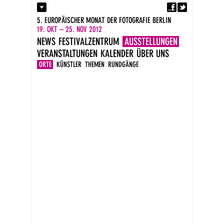
Fa
Kontakt
5. EUROPÄISCHER MONAT DER FOTOGRAFIE BERLIN
Presse
19. OKT – 25. NOV 2012
Kataloge
NEWS
FESTIVALZENTRUM
AUSSTELLUNGEN
Impressum
VERANSTALTUNGEN
KALENDER
ÜBER UNS
DE
EN
ORTE
KÜNSTLER
THEMEN
RUNDGÄNGE