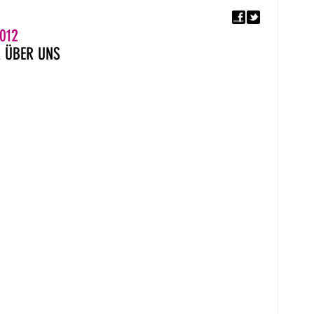
F
5. EUROPÄISCHER MON
012
R
ÜBER UNS