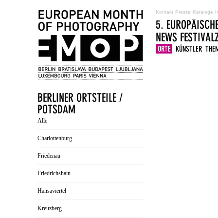
Kontakt
Presse
Kataloge
I
5. EUROPÄISCH
NEWS
FESTIVA
ORTE
KÜNSTLER
THE
BERLINER ORTSTEILE /
POTSDAM
Alle
Charlottenburg
Friedenau
Friedrichshain
Hansaviertel
Kreuzberg