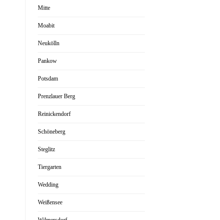
Mitte
Moabit
Neukölln
Pankow
Potsdam
Prenzlauer Berg
Reinickendorf
Schöneberg
Steglitz
Tiergarten
Wedding
Weißensee