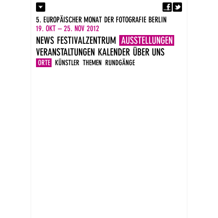
Fa
Kontakt
5. EUROPÄISCHER MONAT DER FOTOGRAFIE BERLIN
Presse
19. OKT – 25. NOV 2012
Kataloge
NEWS
FESTIVALZENTRUM
AUSSTELLUNGEN
Impressum
VERANSTALTUNGEN
KALENDER
ÜBER UNS
DE
EN
ORTE
KÜNSTLER
THEMEN
RUNDGÄNGE