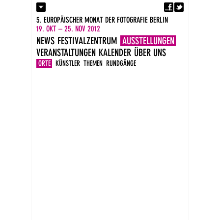
Fa
Kontakt
5. EUROPÄISCHER MONAT DER FOTOGRAFIE BERLIN
Presse
19. OKT – 25. NOV 2012
Kataloge
NEWS
FESTIVALZENTRUM
AUSSTELLUNGEN
Impressum
VERANSTALTUNGEN
KALENDER
ÜBER UNS
DE
EN
ORTE
KÜNSTLER
THEMEN
RUNDGÄNGE