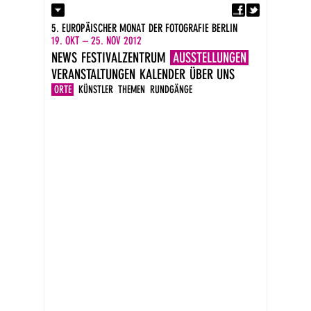
Fa
Kontakt
5. EUROPÄISCHER MONAT DER FOTOGRAFIE BERLIN
Presse
19. OKT – 25. NOV 2012
Kataloge
NEWS
FESTIVALZENTRUM
AUSSTELLUNGEN
Impressum
VERANSTALTUNGEN
KALENDER
ÜBER UNS
DE
EN
ORTE
KÜNSTLER
THEMEN
RUNDGÄNGE