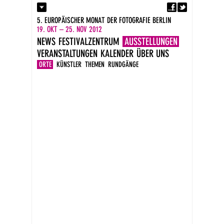
Fa
Kontakt
5. EUROPÄISCHER MONAT DER FOTOGRAFIE BERLIN
Presse
19. OKT – 25. NOV 2012
Kataloge
NEWS
FESTIVALZENTRUM
AUSSTELLUNGEN
Impressum
VERANSTALTUNGEN
KALENDER
ÜBER UNS
DE
EN
ORTE
KÜNSTLER
THEMEN
RUNDGÄNGE