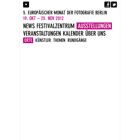
Fa
Kontakt
5. EUROPÄISCHER MONAT DER FOTOGRAFIE BERLIN
Presse
19. OKT – 25. NOV 2012
Kataloge
NEWS
FESTIVALZENTRUM
AUSSTELLUNGEN
Impressum
VERANSTALTUNGEN
KALENDER
ÜBER UNS
DE
EN
ORTE
KÜNSTLER
THEMEN
RUNDGÄNGE