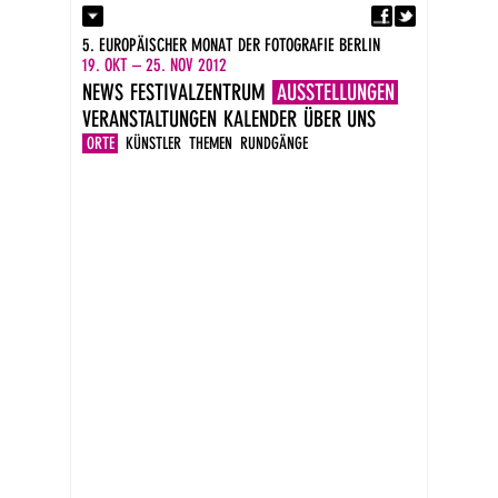
Fa
Kontakt
5. EUROPÄISCHER MONAT DER FOTOGRAFIE BERLIN
Presse
19. OKT – 25. NOV 2012
Kataloge
NEWS
FESTIVALZENTRUM
AUSSTELLUNGEN
Impressum
VERANSTALTUNGEN
KALENDER
ÜBER UNS
DE
EN
ORTE
KÜNSTLER
THEMEN
RUNDGÄNGE