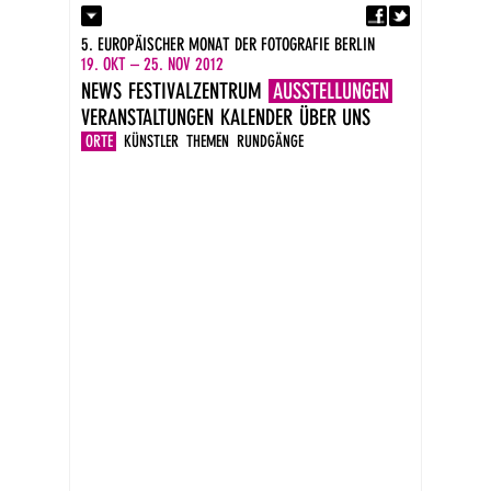
Fa
Kontakt
5. EUROPÄISCHER MONAT DER FOTOGRAFIE BERLIN
Presse
19. OKT – 25. NOV 2012
Kataloge
NEWS
FESTIVALZENTRUM
AUSSTELLUNGEN
Impressum
VERANSTALTUNGEN
KALENDER
ÜBER UNS
DE
EN
ORTE
KÜNSTLER
THEMEN
RUNDGÄNGE