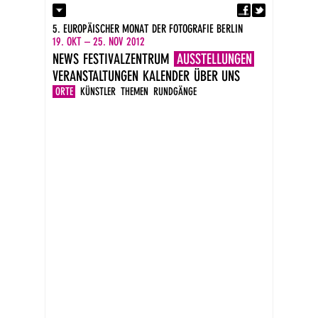
Fa
Kontakt
5. EUROPÄISCHER MONAT DER FOTOGRAFIE BERLIN
Presse
19. OKT – 25. NOV 2012
Kataloge
NEWS
FESTIVALZENTRUM
AUSSTELLUNGEN
Impressum
VERANSTALTUNGEN
KALENDER
ÜBER UNS
DE
EN
ORTE
KÜNSTLER
THEMEN
RUNDGÄNGE