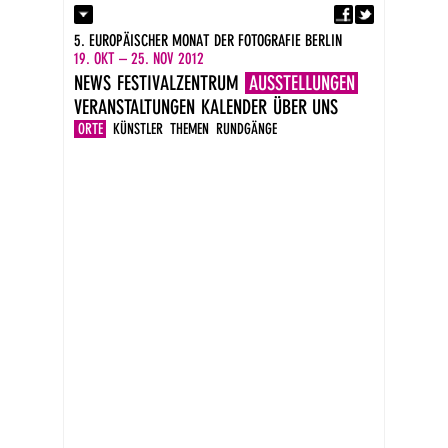
Fa
Kontakt
5. EUROPÄISCHER MONAT DER FOTOGRAFIE BERLIN
Presse
19. OKT – 25. NOV 2012
Kataloge
NEWS
FESTIVALZENTRUM
AUSSTELLUNGEN
Impressum
VERANSTALTUNGEN
KALENDER
ÜBER UNS
DE
EN
ORTE
KÜNSTLER
THEMEN
RUNDGÄNGE