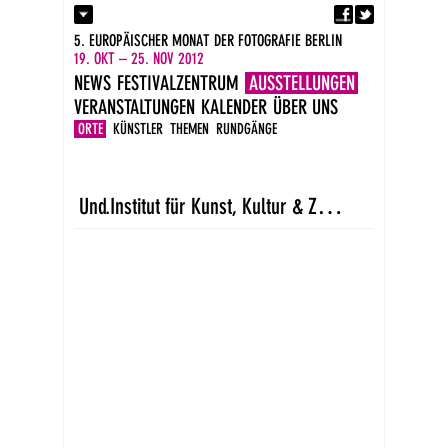
Fa
Kontakt
5. EUROPÄISCHER MONAT DER FOTOGRAFIE BERLIN
Presse
19. OKT – 25. NOV 2012
Kataloge
NEWS
FESTIVALZENTRUM
AUSSTELLUNGEN
Impressum
VERANSTALTUNGEN
KALENDER
ÜBER UNS
DE
EN
ORTE
KÜNSTLER
THEMEN
RUNDGÄNGE
U
nd.Institut für Kunst, Kultur & Zukunftsfähigkeit