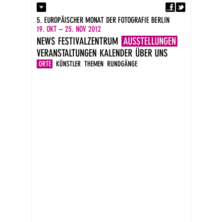
Fa
Kontakt
5. EUROPÄISCHER MONAT DER FOTOGRAFIE BERLIN
Presse
19. OKT – 25. NOV 2012
Kataloge
NEWS
FESTIVALZENTRUM
AUSSTELLUNGEN
Impressum
VERANSTALTUNGEN
KALENDER
ÜBER UNS
DE
EN
ORTE
KÜNSTLER
THEMEN
RUNDGÄNGE