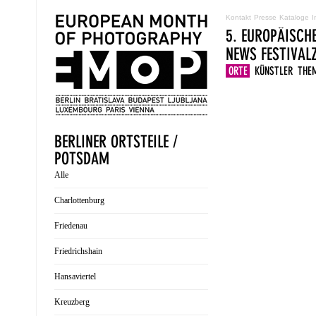
Kontakt
Presse
Kataloge
I
5. EUROPÄISCH
NEWS
FESTIVA
ORTE
KÜNSTLER
THE
BERLINER ORTSTEILE /
POTSDAM
Alle
Charlottenburg
Friedenau
Friedrichshain
Hansaviertel
Kreuzberg