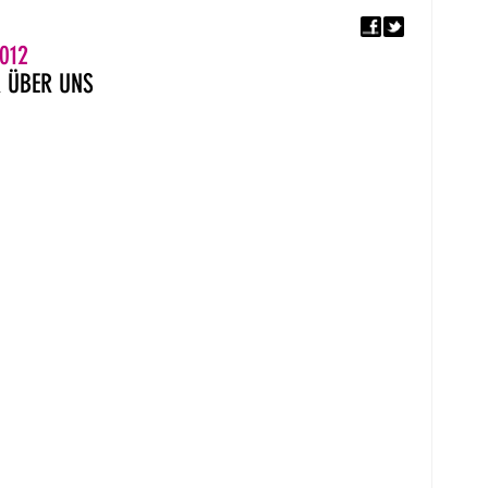
F
5. EUROPÄISCHER MON
012
R
ÜBER UNS