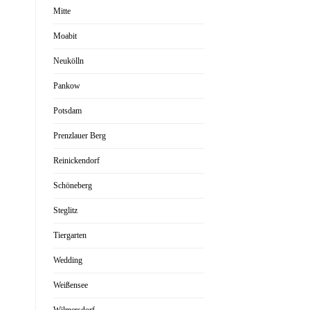
Mitte
Moabit
Neukölln
Pankow
Potsdam
Prenzlauer Berg
Reinickendorf
Schöneberg
Steglitz
Tiergarten
Wedding
Weißensee