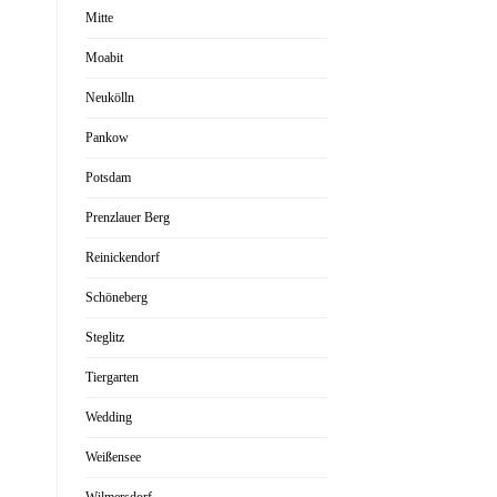
Mitte
Moabit
Neukölln
Pankow
Potsdam
Prenzlauer Berg
Reinickendorf
Schöneberg
Steglitz
Tiergarten
Wedding
Weißensee