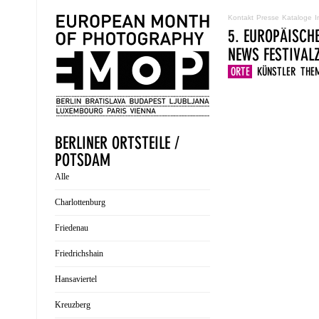
Kontakt
Presse
Kataloge
I
5. EUROPÄISCH
NEWS
FESTIVA
ORTE
KÜNSTLER
THE
BERLINER ORTSTEILE /
POTSDAM
Alle
Charlottenburg
Friedenau
Friedrichshain
Hansaviertel
Kreuzberg