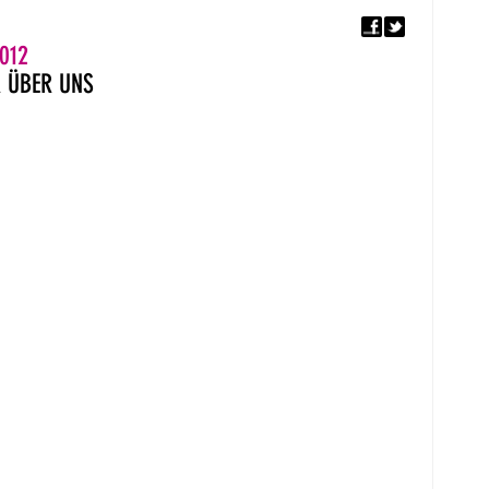
F
5. EUROPÄISCHER MON
012
R
ÜBER UNS