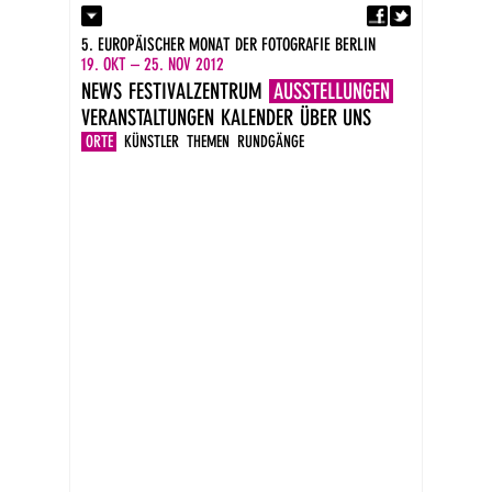
Fa
Kontakt
5. EUROPÄISCHER MONAT DER FOTOGRAFIE BERLIN
Presse
19. OKT – 25. NOV 2012
Kataloge
NEWS
FESTIVALZENTRUM
AUSSTELLUNGEN
Impressum
VERANSTALTUNGEN
KALENDER
ÜBER UNS
DE
EN
ORTE
KÜNSTLER
THEMEN
RUNDGÄNGE