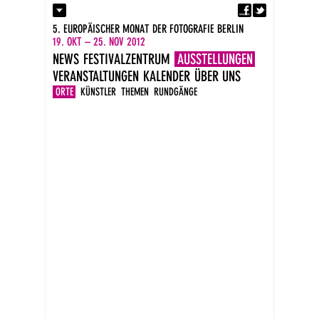
Fa
Kontakt
5. EUROPÄISCHER MONAT DER FOTOGRAFIE BERLIN
Presse
19. OKT – 25. NOV 2012
Kataloge
NEWS
FESTIVALZENTRUM
AUSSTELLUNGEN
Newsletter
VERANSTALTUNGEN
KALENDER
ÜBER UNS
Impressum
DE
ORTE
KÜNSTLER
THEMEN
RUNDGÄNGE
EN