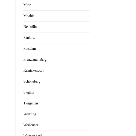
Mitte
Moabit
Neukölln
Pankow
Potsdam
Prenzlauer Berg
Reinickendorf
Schöneberg
Steglitz
Tiergarten
Wedding
Weißensee