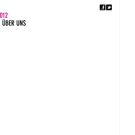
F
5. EUROPÄISCHER MON
012
R
ÜBER UNS