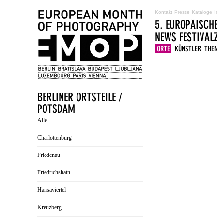
Kontakt
Presse
Kataloge
I
5. EUROPÄISCH
NEWS
FESTIVA
ORTE
KÜNSTLER
THE
BERLINER ORTSTEILE /
POTSDAM
Alle
Charlottenburg
Friedenau
Friedrichshain
Hansaviertel
Kreuzberg