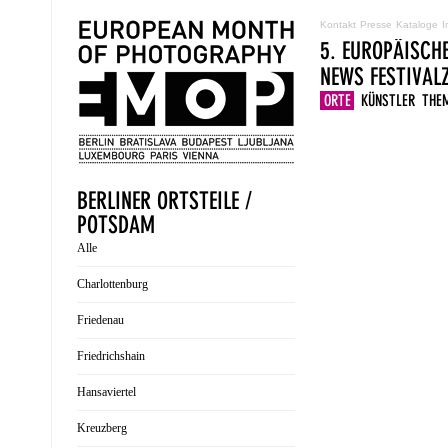
Kontakt
Presse
Kataloge
I
5. EUROPÄISCH
NEWS
FESTIVA
ORTE
KÜNSTLER
THE
BERLINER ORTSTEILE /
POTSDAM
Alle
Charlottenburg
Friedenau
Friedrichshain
Hansaviertel
Kreuzberg