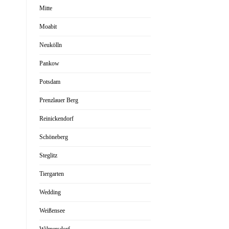
Mitte
Moabit
Neukölln
Pankow
Potsdam
Prenzlauer Berg
Reinickendorf
Schöneberg
Steglitz
Tiergarten
Wedding
Weißensee