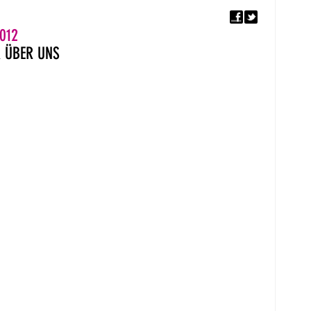
F
5. EUROPÄISCHER MON
012
R
ÜBER UNS