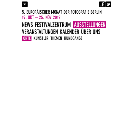
Fa
Kontakt
5. EUROPÄISCHER MONAT DER FOTOGRAFIE BERLIN
Presse
19. OKT – 25. NOV 2012
Kataloge
NEWS
FESTIVALZENTRUM
AUSSTELLUNGEN
Impressum
VERANSTALTUNGEN
KALENDER
ÜBER UNS
DE
EN
ORTE
KÜNSTLER
THEMEN
RUNDGÄNGE