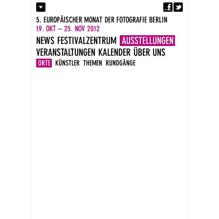
Fa
Kontakt
5. EUROPÄISCHER MONAT DER FOTOGRAFIE BERLIN
Presse
19. OKT – 25. NOV 2012
Kataloge
NEWS
FESTIVALZENTRUM
AUSSTELLUNGEN
Impressum
VERANSTALTUNGEN
KALENDER
ÜBER UNS
DE
EN
ORTE
KÜNSTLER
THEMEN
RUNDGÄNGE