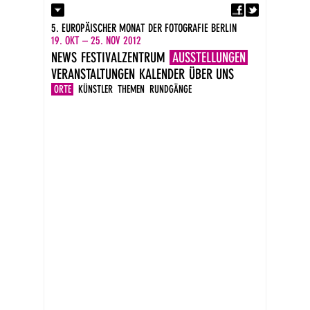
Fa
Kontakt
5. EUROPÄISCHER MONAT DER FOTOGRAFIE BERLIN
Presse
19. OKT – 25. NOV 2012
Kataloge
NEWS
FESTIVALZENTRUM
AUSSTELLUNGEN
Newsletter
VERANSTALTUNGEN
KALENDER
ÜBER UNS
Impressum
DE
ORTE
KÜNSTLER
THEMEN
RUNDGÄNGE
EN