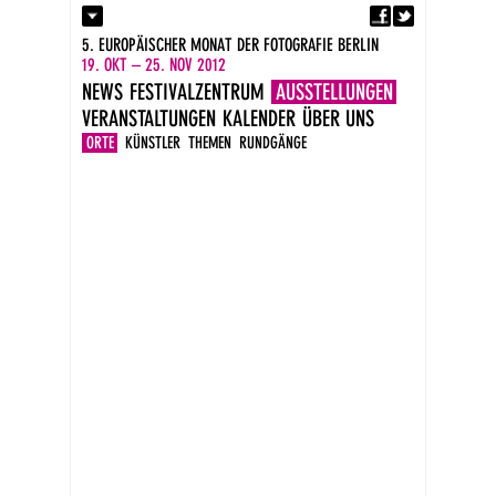
Fa
Kontakt
5. EUROPÄISCHER MONAT DER FOTOGRAFIE BERLIN
Presse
19. OKT – 25. NOV 2012
Kataloge
NEWS
FESTIVALZENTRUM
AUSSTELLUNGEN
Impressum
VERANSTALTUNGEN
KALENDER
ÜBER UNS
DE
EN
ORTE
KÜNSTLER
THEMEN
RUNDGÄNGE