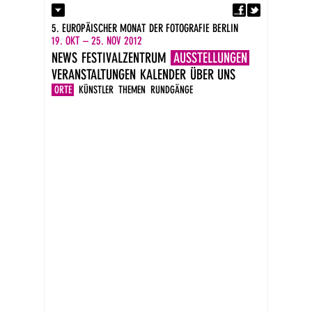
Fa
Kontakt
5. EUROPÄISCHER MONAT DER FOTOGRAFIE BERLIN
Presse
19. OKT – 25. NOV 2012
Kataloge
NEWS
FESTIVALZENTRUM
AUSSTELLUNGEN
Impressum
VERANSTALTUNGEN
KALENDER
ÜBER UNS
DE
EN
ORTE
KÜNSTLER
THEMEN
RUNDGÄNGE