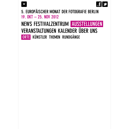
Fa
Kontakt
5. EUROPÄISCHER MONAT DER FOTOGRAFIE BERLIN
Presse
19. OKT – 25. NOV 2012
Kataloge
NEWS
FESTIVALZENTRUM
AUSSTELLUNGEN
Impressum
VERANSTALTUNGEN
KALENDER
ÜBER UNS
DE
EN
ORTE
KÜNSTLER
THEMEN
RUNDGÄNGE