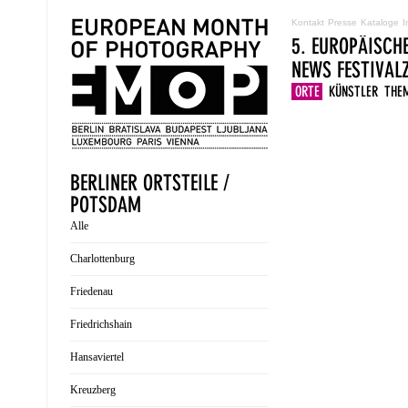
Kontakt
Presse
Kataloge
I
5. EUROPÄISCH
NEWS
FESTIVA
ORTE
KÜNSTLER
THE
BERLINER ORTSTEILE /
POTSDAM
Alle
Charlottenburg
Friedenau
Friedrichshain
Hansaviertel
Kreuzberg