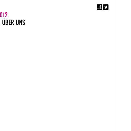
F
5. EUROPÄISCHER MON
012
R
ÜBER UNS