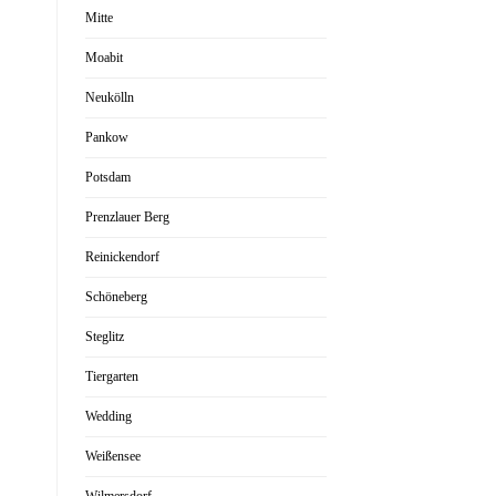
Mitte
Moabit
Neukölln
Pankow
Potsdam
Prenzlauer Berg
Reinickendorf
Schöneberg
Steglitz
Tiergarten
Wedding
Weißensee