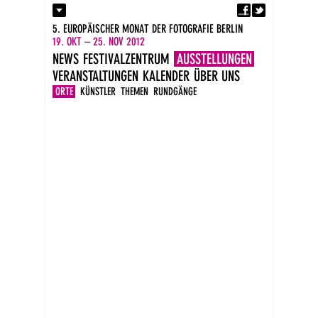
Fa
Kontakt
5. EUROPÄISCHER MONAT DER FOTOGRAFIE BERLIN
Presse
19. OKT – 25. NOV 2012
Kataloge
NEWS
FESTIVALZENTRUM
AUSSTELLUNGEN
Impressum
VERANSTALTUNGEN
KALENDER
ÜBER UNS
DE
EN
ORTE
KÜNSTLER
THEMEN
RUNDGÄNGE