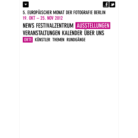
Fa
Kontakt
5. EUROPÄISCHER MONAT DER FOTOGRAFIE BERLIN
Presse
19. OKT – 25. NOV 2012
Kataloge
NEWS
FESTIVALZENTRUM
AUSSTELLUNGEN
Impressum
VERANSTALTUNGEN
KALENDER
ÜBER UNS
DE
EN
ORTE
KÜNSTLER
THEMEN
RUNDGÄNGE