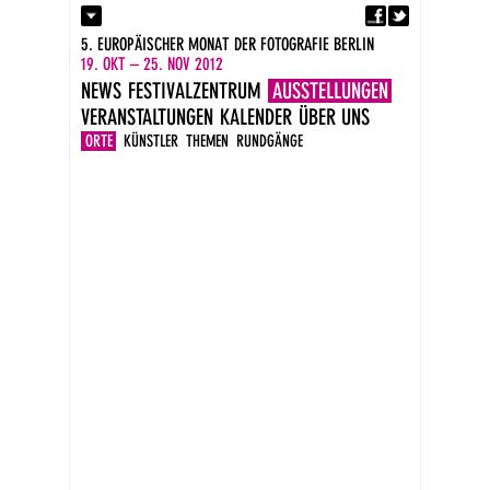
Fa
Kontakt
5. EUROPÄISCHER MONAT DER FOTOGRAFIE BERLIN
Presse
19. OKT – 25. NOV 2012
Kataloge
NEWS
FESTIVALZENTRUM
AUSSTELLUNGEN
Impressum
VERANSTALTUNGEN
KALENDER
ÜBER UNS
DE
EN
ORTE
KÜNSTLER
THEMEN
RUNDGÄNGE