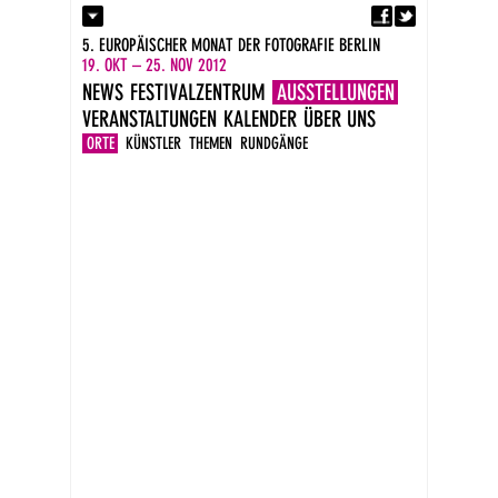
Fa
Kontakt
5. EUROPÄISCHER MONAT DER FOTOGRAFIE BERLIN
Presse
19. OKT – 25. NOV 2012
Kataloge
NEWS
FESTIVALZENTRUM
AUSSTELLUNGEN
Impressum
VERANSTALTUNGEN
KALENDER
ÜBER UNS
DE
EN
ORTE
KÜNSTLER
THEMEN
RUNDGÄNGE