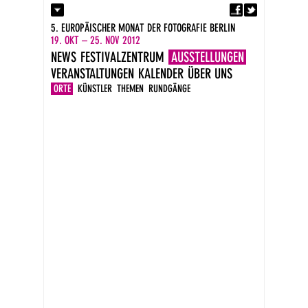
Fa
Kontakt
5. EUROPÄISCHER MONAT DER FOTOGRAFIE BERLIN
Presse
19. OKT – 25. NOV 2012
Kataloge
NEWS
FESTIVALZENTRUM
AUSSTELLUNGEN
Impressum
VERANSTALTUNGEN
KALENDER
ÜBER UNS
DE
EN
ORTE
KÜNSTLER
THEMEN
RUNDGÄNGE