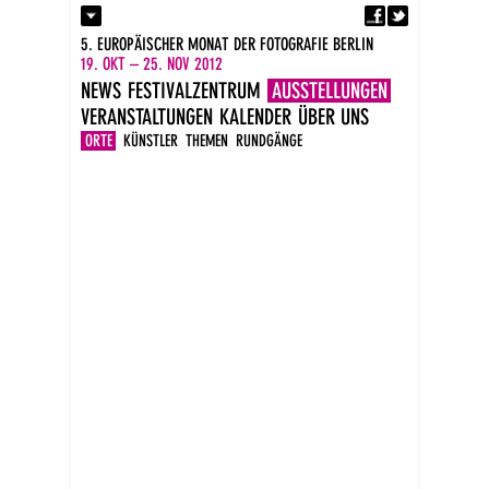
Fa
Kontakt
5. EUROPÄISCHER MONAT DER FOTOGRAFIE BERLIN
Presse
19. OKT – 25. NOV 2012
Kataloge
NEWS
FESTIVALZENTRUM
AUSSTELLUNGEN
Impressum
VERANSTALTUNGEN
KALENDER
ÜBER UNS
DE
EN
ORTE
KÜNSTLER
THEMEN
RUNDGÄNGE