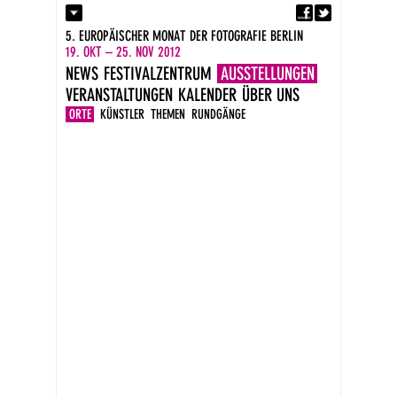
Fa
Kontakt
5. EUROPÄISCHER MONAT DER FOTOGRAFIE BERLIN
Presse
19. OKT – 25. NOV 2012
Kataloge
NEWS
FESTIVALZENTRUM
AUSSTELLUNGEN
Impressum
VERANSTALTUNGEN
KALENDER
ÜBER UNS
DE
EN
ORTE
KÜNSTLER
THEMEN
RUNDGÄNGE