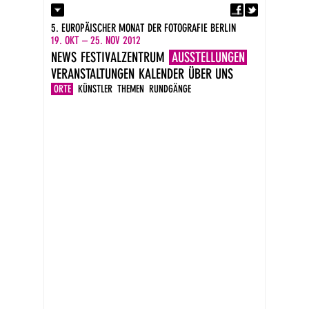
Fa
Kontakt
5. EUROPÄISCHER MONAT DER FOTOGRAFIE BERLIN
Presse
19. OKT – 25. NOV 2012
Kataloge
NEWS
FESTIVALZENTRUM
AUSSTELLUNGEN
Impressum
VERANSTALTUNGEN
KALENDER
ÜBER UNS
DE
EN
ORTE
KÜNSTLER
THEMEN
RUNDGÄNGE