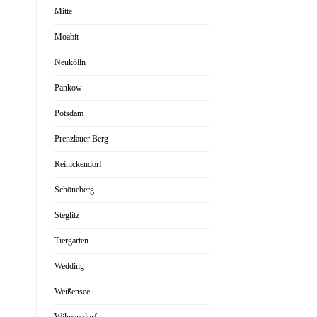
Mitte
Moabit
Neukölln
Pankow
Potsdam
Prenzlauer Berg
Reinickendorf
Schöneberg
Steglitz
Tiergarten
Wedding
Weißensee