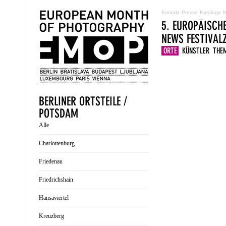
Kontakt
Presse
Kataloge
N
5. EUROPÄISCH
NEWS
FESTIVA
ORTE
KÜNSTLER
THE
BERLINER ORTSTEILE /
POTSDAM
Alle
Charlottenburg
Friedenau
Friedrichshain
Hansaviertel
Kreuzberg