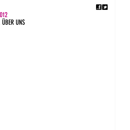
F
5. EUROPÄISCHER MON
012
R
ÜBER UNS