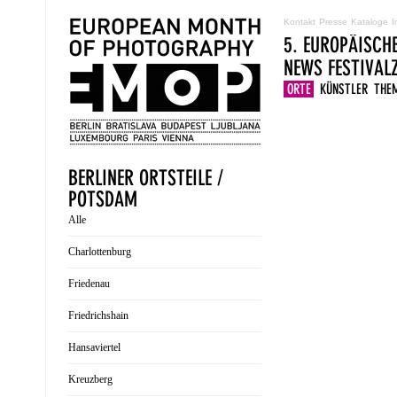
Kontakt
Presse
Kataloge
I
5. EUROPÄISCH
NEWS
FESTIVA
ORTE
KÜNSTLER
THE
BERLINER ORTSTEILE /
POTSDAM
Alle
Charlottenburg
Friedenau
Friedrichshain
Hansaviertel
Kreuzberg