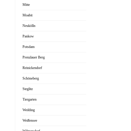
Mitte
Moabit
Neukölln
Pankow
Potsdam
Prenzlauer Berg
Reinickendorf
Schöneberg
Steglitz
Tiergarten
Wedding
Weißensee