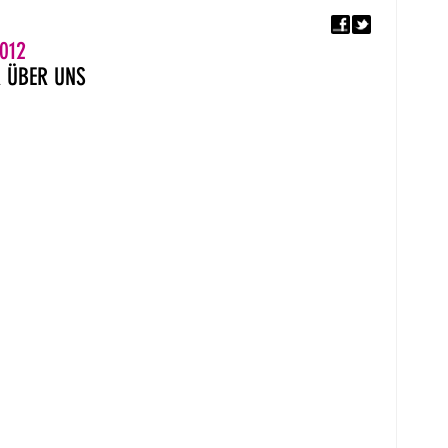
F
5. EUROPÄISCHER MON
012
R
ÜBER UNS