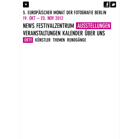
Fa
Kontakt
5. EUROPÄISCHER MONAT DER FOTOGRAFIE BERLIN
Presse
19. OKT – 25. NOV 2012
Kataloge
NEWS
FESTIVALZENTRUM
AUSSTELLUNGEN
Impressum
VERANSTALTUNGEN
KALENDER
ÜBER UNS
DE
EN
ORTE
KÜNSTLER
THEMEN
RUNDGÄNGE