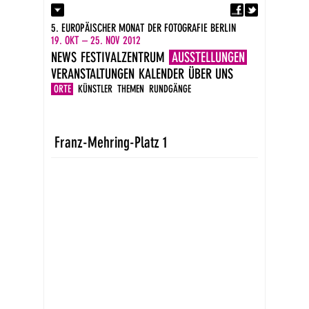
Fa
Kontakt
5. EUROPÄISCHER MONAT DER FOTOGRAFIE BERLIN
Presse
19. OKT – 25. NOV 2012
Kataloge
NEWS
FESTIVALZENTRUM
AUSSTELLUNGEN
Impressum
VERANSTALTUNGEN
KALENDER
ÜBER UNS
DE
EN
ORTE
KÜNSTLER
THEMEN
RUNDGÄNGE
Franz-Mehring-Platz 1