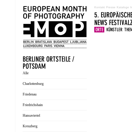
Kontakt
Presse
Kataloge
I
5. EUROPÄISCH
NEWS
FESTIVA
ORTE
KÜNSTLER
THE
BERLINER ORTSTEILE /
POTSDAM
Alle
Charlottenburg
Friedenau
Friedrichshain
Hansaviertel
Kreuzberg