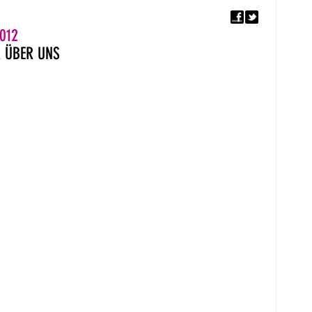
F
5. EUROPÄISCHER MON
012
R
ÜBER UNS