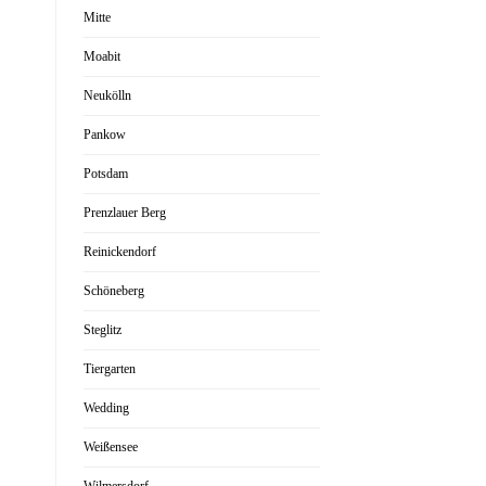
Mitte
Moabit
Neukölln
Pankow
Potsdam
Prenzlauer Berg
Reinickendorf
Schöneberg
Steglitz
Tiergarten
Wedding
Weißensee