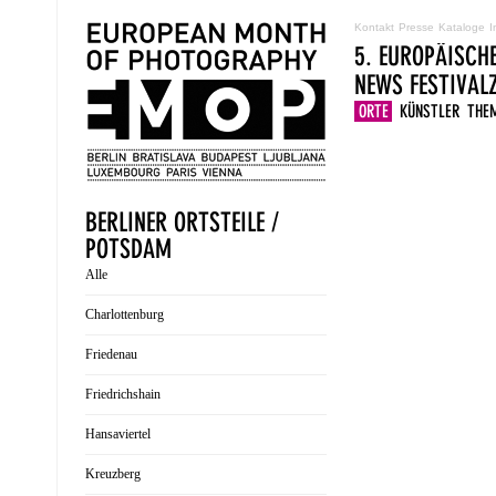
Kontakt
Presse
Kataloge
I
5. EUROPÄISCH
NEWS
FESTIVA
ORTE
KÜNSTLER
THE
BERLINER ORTSTEILE /
POTSDAM
Alle
Charlottenburg
Friedenau
Friedrichshain
Hansaviertel
Kreuzberg