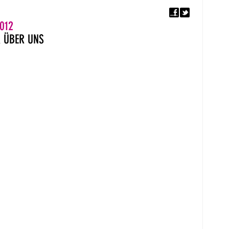
F
5. EUROPÄISCHER MON
012
R
ÜBER UNS