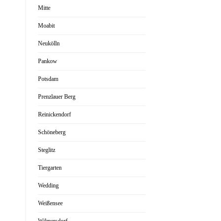
Mitte
Moabit
Neukölln
Pankow
Potsdam
Prenzlauer Berg
Reinickendorf
Schöneberg
Steglitz
Tiergarten
Wedding
Weißensee