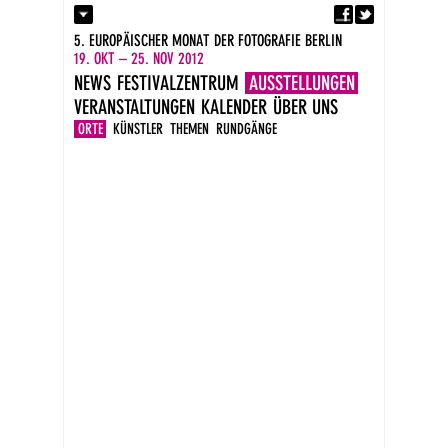
Fa
Kontakt
5. EUROPÄISCHER MONAT DER FOTOGRAFIE BERLIN
Presse
19. OKT – 25. NOV 2012
Kataloge
NEWS
FESTIVALZENTRUM
AUSSTELLUNGEN
Newsletter
VERANSTALTUNGEN
KALENDER
ÜBER UNS
Impressum
DE
ORTE
KÜNSTLER
THEMEN
RUNDGÄNGE
EN