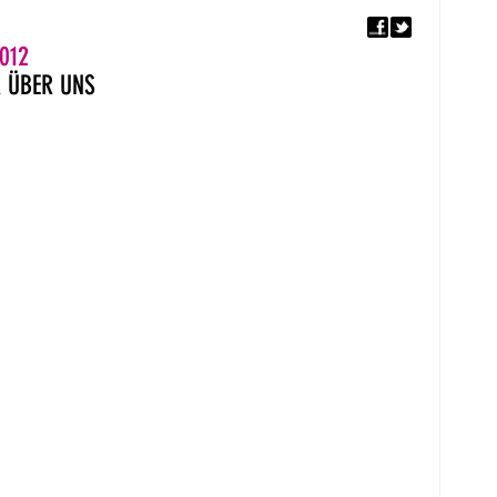
F
5. EUROPÄISCHER MON
012
R
ÜBER UNS