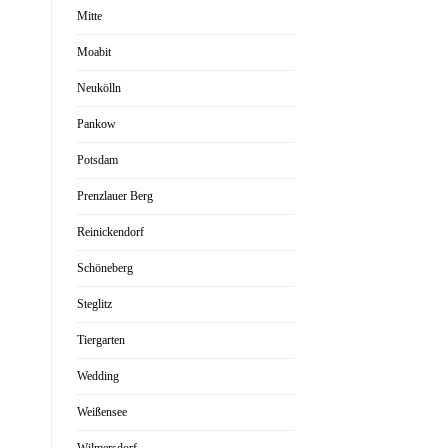
Mitte
Moabit
Neukölln
Pankow
Potsdam
Prenzlauer Berg
Reinickendorf
Schöneberg
Steglitz
Tiergarten
Wedding
Weißensee