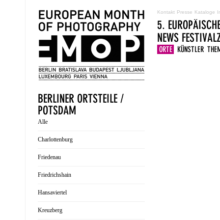
Kontakt
Presse
Kataloge
I
5. EUROPÄISCH
NEWS
FESTIVA
ORTE
KÜNSTLER
THE
BERLINER ORTSTEILE /
POTSDAM
Alle
Charlottenburg
Friedenau
Friedrichshain
Hansaviertel
Kreuzberg