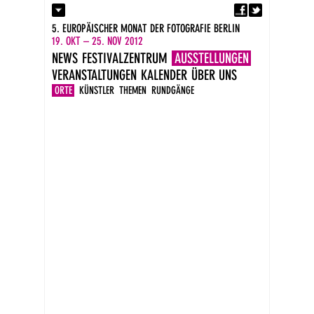
Fa
Kontakt
5. EUROPÄISCHER MONAT DER FOTOGRAFIE BERLIN
Presse
19. OKT – 25. NOV 2012
Kataloge
NEWS
FESTIVALZENTRUM
AUSSTELLUNGEN
Impressum
VERANSTALTUNGEN
KALENDER
ÜBER UNS
DE
EN
ORTE
KÜNSTLER
THEMEN
RUNDGÄNGE