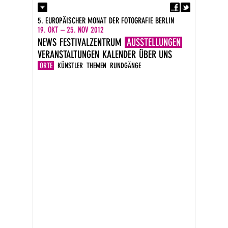
Fa
Kontakt
5. EUROPÄISCHER MONAT DER FOTOGRAFIE BERLIN
Presse
19. OKT – 25. NOV 2012
Kataloge
NEWS
FESTIVALZENTRUM
AUSSTELLUNGEN
Impressum
VERANSTALTUNGEN
KALENDER
ÜBER UNS
DE
EN
ORTE
KÜNSTLER
THEMEN
RUNDGÄNGE